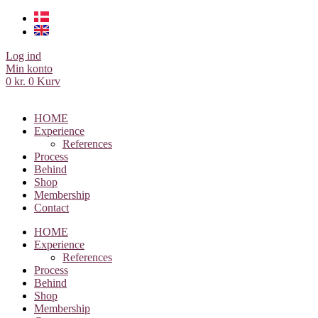
Videre
til
indhold
Log ind
Min konto
0
kr.
0
Kurv
HOME
Experience
References
Process
Behind
Shop
Membership
Contact
HOME
Experience
References
Process
Behind
Shop
Membership