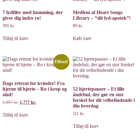
7 lydfiler med humming, der
Medlem af Heart Songs
giver dig indre ro!
Library – “dit lyd-apotek”!
395
kr.
89
kr.
Tilføj til kurv
Køb vare
Tilbud!
Dags retreat for kvinder! Fra
hjerne til hjerte – Ro i krop og
52 hjertepauser – Et lille
sind!
åndehul, der gør en stor
forskel for dit velbefindende i
1,997
kr.
Den
1,777
kr.
Den
din hverdag
oprindelige
aktuelle
pris
pris
111
kr.
Tilføj til kurv
var:
er:
1,997 kr..
1,777 kr..
Tilføj til kurv