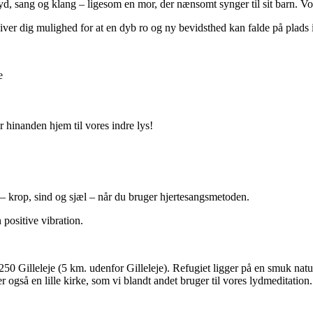
i lyd, sang og klang – ligesom en mor, der nænsomt synger til sit barn. 
 giver dig mulighed for at en dyb ro og ny bevidsthed kan falde på plads 
e
r hinanden hjem til vores indre lys!
 – krop, sind og sjæl – når du bruger hjertesangsmetoden.
positive vibration.
50 Gilleleje (5 km. udenfor Gilleleje). Refugiet ligger på en smuk nat
også en lille kirke, som vi blandt andet bruger til vores lydmeditation.