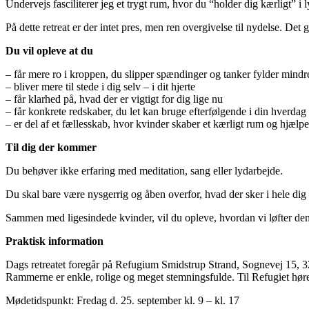
Undervejs fasciliterer jeg et trygt rum, hvor du “holder dig kærligt” 
På dette retreat er der intet pres, men ren overgivelse til nydelse. Det
Du vil opleve at du
– får mere ro i kroppen, du slipper spændinger og tanker fylder mindr
– bliver mere til stede i dig selv – i dit hjerte
– får klarhed på, hvad der er vigtigt for dig lige nu
– får konkrete redskaber, du let kan bruge efterfølgende i din hverdag
– er del af et fællesskab, hvor kvinder skaber et kærligt rum og hjælpe
Til dig der kommer
Du behøver ikke erfaring med meditation, sang eller lydarbejde.
Du skal bare være nysgerrig og åben overfor, hvad der sker i hele dig
Sammen med ligesindede kvinder, vil du opleve, hvordan vi løfter den 
Praktisk information
Dags retreatet foregår på Refugium Smidstrup Strand, Sognevej 15, 32
Rammerne er enkle, rolige og meget stemningsfulde. Til Refugiet hører 
Mødetidspunkt: Fredag d. 25. september kl. 9 – kl. 17