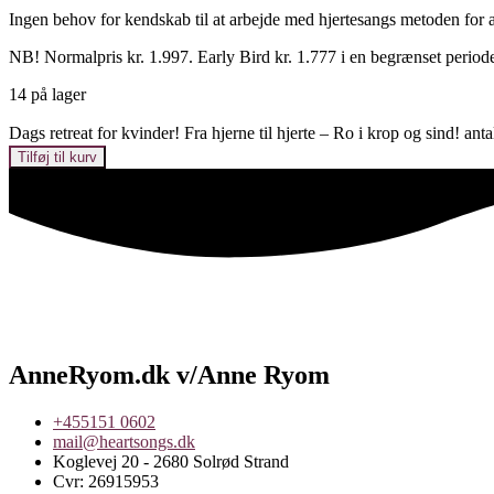
Ingen behov for kendskab til at arbejde med hjertesangs metoden for a
NB! Normalpris kr. 1.997. Early Bird kr. 1.777 i en begrænset period
14 på lager
Dags retreat for kvinder! Fra hjerne til hjerte – Ro i krop og sind! anta
Tilføj til kurv
AnneRyom.dk v/Anne Ryom
+455151 0602
mail@heartsongs.dk
Koglevej 20 - 2680 Solrød Strand
Cvr: 26915953