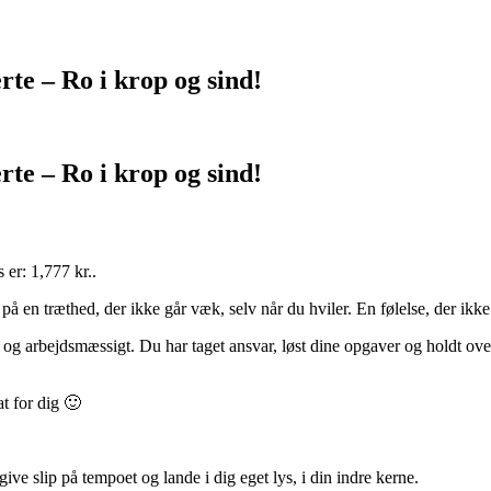
rte – Ro i krop og sind!
rte – Ro i krop og sind!
 er: 1,777 kr..
på en træthed, der ikke går væk, selv når du hviler. En følelse, der ik
 og arbejdsmæssigt. Du har taget ansvar, løst dine opgaver og holdt overbl
t for dig 🙂
 give slip på tempoet og lande i dig eget lys, i din indre kerne.