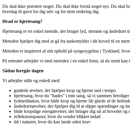
Du skal ikke præstere noget. Du skal ikke forstå noget nyt. Du skal ba
hverdag til gavn for dig selv og for dem omkring dig.
Hvad er hjertesang?
Hjertesang er en enkel metode, der bruger lyd, stemme og åndedræt til 
Metoden hjælper dig med at gå fra tankemylder i dit hoved til en mere r
Metoden er inspireret af mit ophold på syngesygehus i Tyskland, hvor l
På retreatet arbejder vi med metoden i en enkel form, så du nemt kan 
Sådan foregår dagen
Vi arbejder stille og enkelt med:
guidede øvelser, der hjælper krop og hjerne ned i tempo
hjertesang, hvor du “bades” i min sang, så vi sammen beroliger
lydmeditation, hvor både krop og hjerne får glæde af de helende
åndedrætsøvelser, der hjælper dig til at slippe spændinger og in
blide kropslige energiøvelser, der bringer dig ud af hovedet og
refleksionspauser, hvor du vender blikket indad
tid i naturen, hvor du kan lande uden krav