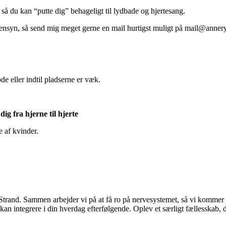
å du kan “putte dig” behageligt til lydbade og hjertesang.
 hensyn, så send mig meget gerne en mail hurtigst muligt på mail@anner
e eller indtil pladserne er væk.
ig fra hjerne til hjerte
 af kvinder.
nd. Sammen arbejder vi på at få ro på nervesystemet, så vi kommer helt 
an integrere i din hverdag efterfølgende. Oplev et særligt fællesskab, de