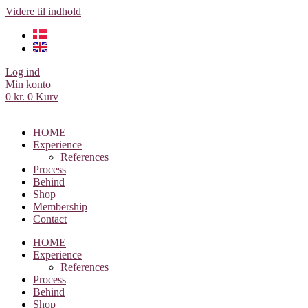
Videre til indhold
Log ind
Min konto
0
kr.
0
Kurv
HOME
Experience
References
Process
Behind
Shop
Membership
Contact
HOME
Experience
References
Process
Behind
Shop