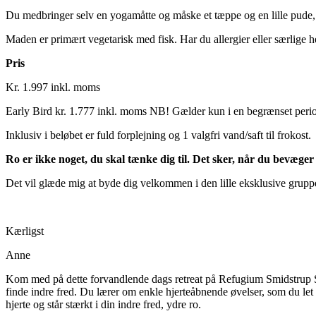
Du medbringer selv en yogamåtte og måske et tæppe og en lille pude, s
Maden er primært vegetarisk med fisk. Har du allergier eller særlige
Pris
Kr. 1.997 inkl. moms
Early Bird kr. 1.777 inkl. moms NB! Gælder kun i en begrænset period
Inklusiv i beløbet er fuld forplejning og 1 valgfri vand/saft til frokost.
Ro er ikke noget, du skal tænke dig til. Det sker, når du bevæger d
Det vil glæde mig at byde dig velkommen i den lille eksklusive gruppe
Kærligst
Anne
Kom med på dette forvandlende dags retreat på Refugium Smidstrup Stra
finde indre fred. Du lærer om enkle hjerteåbnende øvelser, som du let k
hjerte og står stærkt i din indre fred, ydre ro.